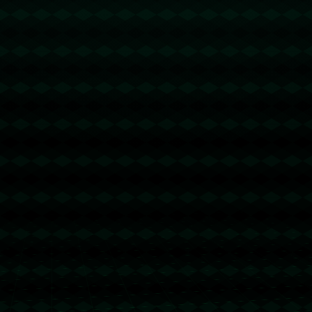
**四、分析：从尚帕尼的视角**
尚帕尼在评价文班时，提到从他的活力中得到了鼓舞，**这不仅仅是
对文班的赞美，更是一种对整体团队协作精神的认同**。在**高强度
比赛**中，全队需要这样的关键人物来维持整体的**竞技状态**。当
一名球员能够在关键时刻爆发出令人振奋的能量时，全队都会被这
种情绪所感染，从而提升整体表现。
**五、类似案例解析**
这种现象并非个例。在篮球史上，我们也能看到诸如科比·布莱恩
特、迈克尔·乔丹等球星，他们都曾在第三节凭借个人活力带动全队
走向胜利。例如，**科比在某场关键比赛的第三节单节得分达到22分
**，直接改写战局，带领湖人大逆转。因此，从这些案例中，我们可
以看到活力对比赛的重要影响。
综上所述，**文班在第三节展现的活力不仅是个人能力的体现，更是
对团队无形的支持与推动**。通过他的表现，尚帕尼与球队成员一起
感受到那种无与伦比的能量，这种能量不仅助推了团队的士气，更
在篮球场上谱写出了一段精彩的篇章。
上一篇 : 库尔图瓦恢复皇马合练，卡瓦哈尔也参加了训练.
下一篇 : “乒”出精彩!2023年甘肃省青少年乒乓球U系列比赛在金