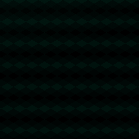
曾效力于英超的法国球员门迪因涉嫌犯罪行为被指控，尽管
中并不少见，各大俱乐部和联盟普遍对涉案球员采取零容忍
，这也是一种“用行动表态”的方式——以回归本土联赛的方
有不当行为，他的职业生涯或许会面临更多的舆论压力。
一切都暗示着职业足球正在经历从规则到榜样的全面升级阶
价值观。
球足球界将更加注重这一点。而对于孙准浩以及其他具有争议