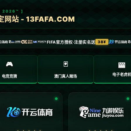
首页
公司介绍
产品展示