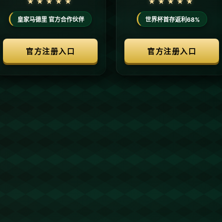
新闻中心
EWS
孙准浩重返k联赛 劣迹球员无
2026-08-05
浏览次数：