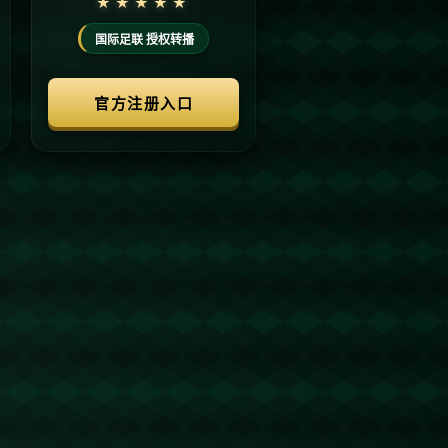
您所在的位置是：
首页
>
新闻中心
缘中超联赛.
返回列表