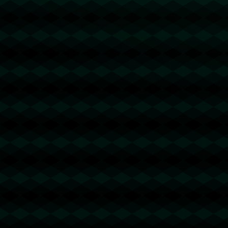
### *
在劣迹球
最终无罪
态度。而
再看孙准
式为自己
### *
无论是中
段。政策
**职业
的球员来
上一篇
下一篇