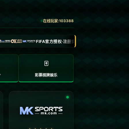
新闻中心
联系我们