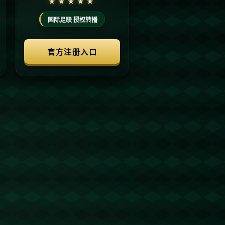
您所在的位置是：
首页
>
新闻中心
体育频道世界杯.
返回列表