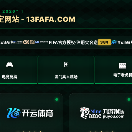
首页
公司介绍
产品展示