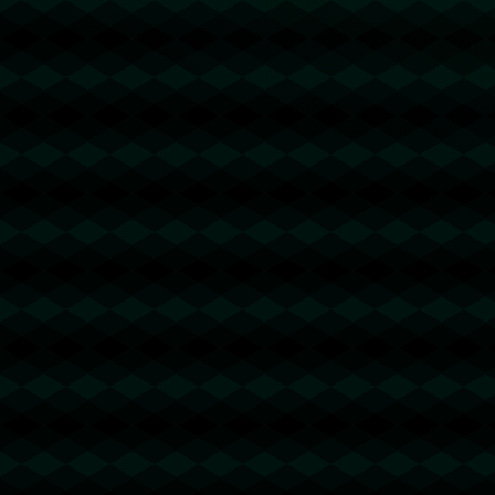
上一篇
下一篇
网站地图
首页