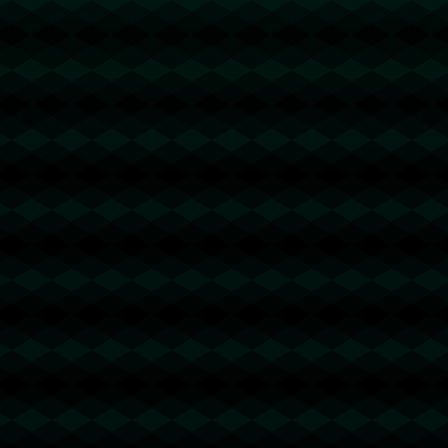
 : 雷霆队对阵东部球队斩获28胜1负，潜在总决赛对手难以匹敌.
 : 孙龙回应兔子战术：我想检验一下自己的国际竞争力.
联系方式
九游娱乐网站