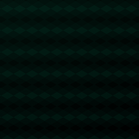
体育频道、直播平台和竞猜玩法的火热结合点。举个例子，当
在线。而竞猜专区的上线，进一步聚集了观众的热情参与，
入围赛提供更多曝光机会，同时借助竞猜功能提升用户黏
，已经改变了观众观看赛事的方式。尤其是在世界杯等国际热
的赛事文化盛宴，为自己带来更多惊喜与乐趣！