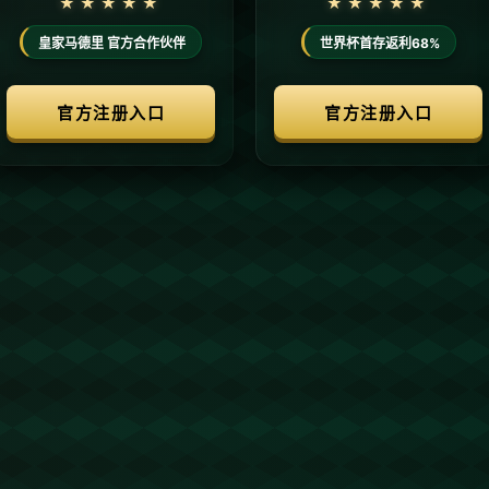
新闻中心
EWS
在线直播体育比赛电竞比赛竞猜平台
2026-08-08
浏览次数：