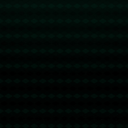
特别是在主力伤缺这样不得不面对的问题时，球队如何激发内部潜
力，通过替补队员形成新的化学反应，将决定最终的胜负走势。
### **关键词战略：战术调整、年轻球员、心理韧性**
结合整体情况，“战术调整”无疑将成为赛场上的核心；通过布置更紧
凑的阵型，压缩空间对抗对手，或许能缓解主力缺阵的直接影响。
同时，“年轻球员”的表现将为未来提供新的可能性。最后，“心理韧
性”则是足球比赛最不可忽视的一环。在紧张赛事中，队员们要如何
面对压力、稳定心态，将是影响比赛结果的重要因素。
上一篇 : KD：人们说篮网三巨头性格不合但无法上场才是失败的