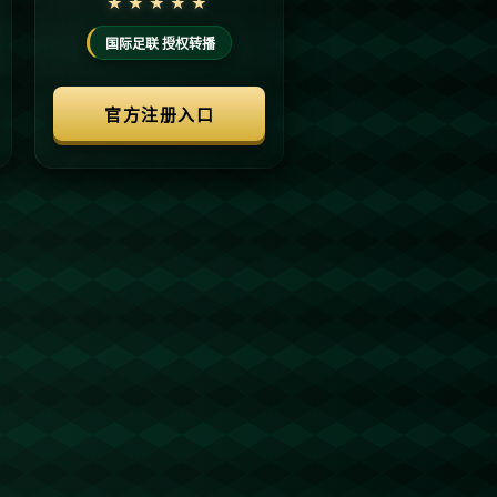
您所在的位置是：
首页
>
新闻中心
蛇步青云.
返回列表