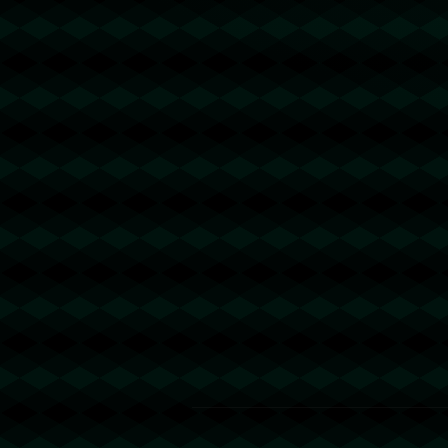
下一篇 
网站地图
首页
公司介绍
产品展示
新闻动态
联系我们