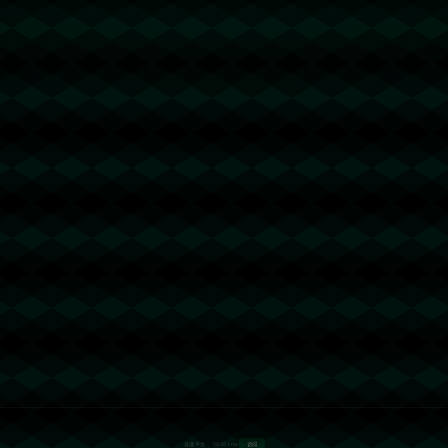
: [NBA]维金斯火力全开 三分线外手起刀落.
联系方式
九游娱乐网站
T e l：027-8702186
Add：安徽省芜湖市无为县泉塘镇
Mail：admin@ysjgdst.com