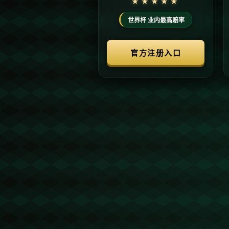
N
新闻中心
公司新闻
常见问题