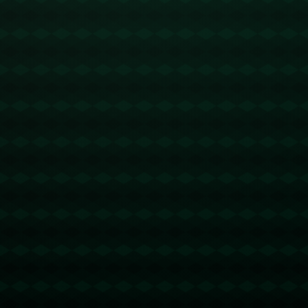
**中场防守的关键**
坎特以**防守型中场**的角色而闻名，他的战术地位不可替代。他不
仅仅是防守的最后堡垒，更是一名能在攻防两端提供支持的全能球
员。此类球员在现代足球中愈发重要，正如坎特重新上场所展示
的，无论是拦截皮球还是快速反应，他的能力显然没有因伤病而减
弱。