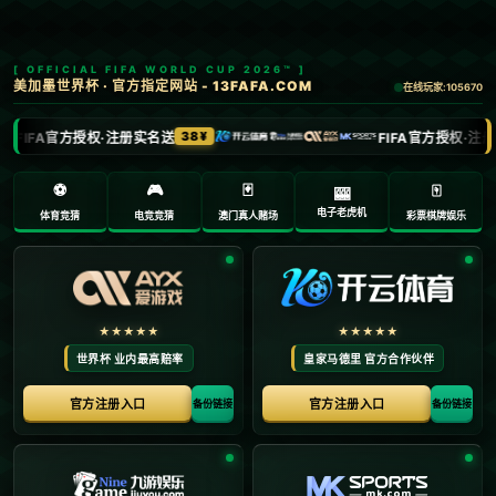
新闻中心
篮球名人堂入堂仪式：巩晓彬与李昕的初心.
2026-08-08
浏览次数：
返回列表
**篮球名人堂入堂仪式：巩晓彬与李昕的初心**
在篮球世界中，有一些瞬间让人铭记于心，而今年的篮球名人堂入
堂仪式就是其中之一。**巩晓彬和李昕**作为中国篮球的杰出代表，
他们的入选不仅是对个人成就的肯定，更是对中国篮球发展的一种
激励。本文将探讨两位篮球名宿的初心，他们在篮球生涯中不懈追