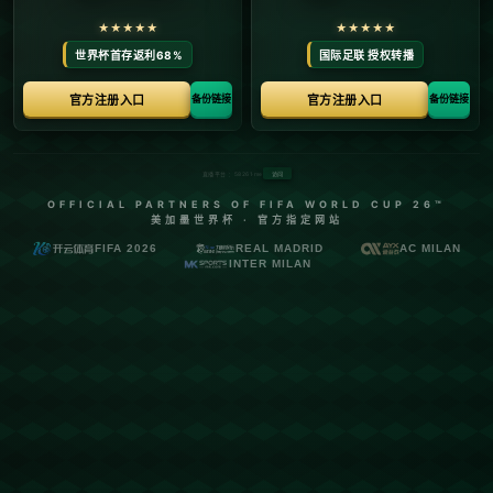
**巴萨战绩背后的真相**
巴塞罗那本赛季的表现究竟为何如此不尽人意？一个最直接的影响
因素是球队的*人员变动*。在过去的几个转会窗口中，巴萨经历了主
力阵容的大换血。**梅西**的离开是一个重要转折点，还加上其他核
心球员的离开，使得球队的表现不稳定。此外，新引进的球员需要
时间来适应球队的体系和风格，这也直接影响了整体的战斗力。
除此之外，**战术体系的调整**也是一个关键因素。新任主教练在战
术上进行了大幅度的调整，然而，这样的改变虽有长远的考量，却
在短期内未能奏效。*战术变革*往往需要时间来验证其有效性，而球
队和球迷则必须适应可能带来的成绩波动。
**历史回顾与对比**
让我们回顾一下巴萨在过去20年的战绩情况。**显然，在这一时间跨
度内，巴萨多个赛季都曾经高居领头羊的宝座**，其在积分榜上的统
治地位几乎难以撼动。然而，2003-2004赛季也是一个低谷期，当
时巴萨在20轮后曾取得过类似的积分，这也成为了球队一个重要的
历史参考点。
从这样的历史失败中，巴萨汲取了教训并进行了重建。因此，虽然
现在的境况不佳，但从长远的角度来看，**这次的低谷也可能成为激
发球队重生的契机**。
**其他因素的影响**
此外，巴萨的不佳战绩也与联赛的激烈竞争有关。近年来，西甲联
赛的竞争越来越激烈，**马德里竞技**和塞维利亚等队的强势崛起，