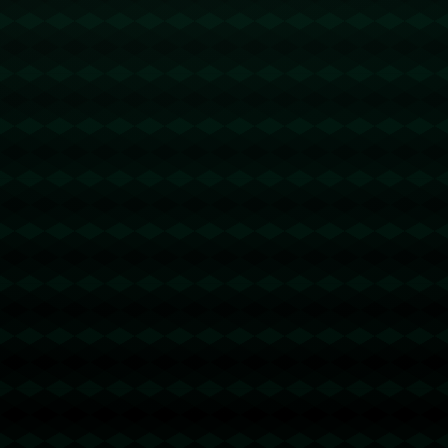
题警钟**。骑士需要在防守和团队配合方面进行调整，以确保能够将
米切尔的个人发挥转化为团队的胜利。这个例子也体现了篮球比赛
中团队协作的重要性，仅仅依靠个人能力并不能保证胜利。因此，
即便米切尔在进攻端有着出色表现，骑士仍需努力在综合实力方面
进行提升。
**比赛背后的深远影响**
这场比赛不仅是两队之间的较量，也对整个NBA赛季产生了深远的
影响。首先，活塞的胜利增强了他们的信心，使他们有更大的动力
向季后赛发起冲击。同时，骑士则需要对比赛中体现的问题进行深
刻反思，以更好地应对未来的挑战。其次，这场比赛精彩绝伦的表
现吸引了全球球迷的关注，也提升了这两支球队在国际舞台上的影
响力。