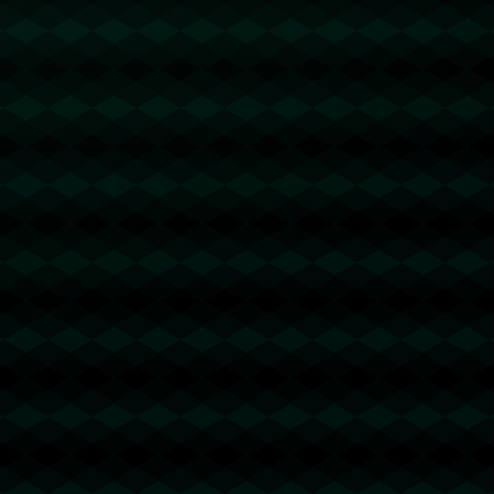
多纳利用手球打进一球，却被裁判认可。而这一行为至今被球迷铭
改变，曼城的进球被取消，这同样引发激烈讨论。
执行和裁判判定的影响。德国队这次“偷鸡成功”或许不是唯
的心理压力。毕竟，每一次激烈赛事都会推升对德方战术和规
现来恢复广泛认可，否则“偷鸡成功”的标签可能会成为他们
支球队需要深思的课题。