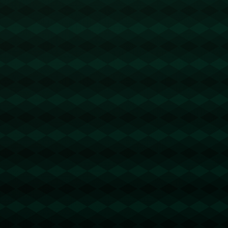
我们可以分析两种不同视角：
国队战术设计创新性：**武米希和穆西亚拉的搭档确实展示了顶尖球员的敏
证明德国队对对方防线研究透彻。
则适用是否彻底：**“偷鸡”行为的争议在于边缘动作是否真的以不当方式干
曾出现在巴萨对阵皇马的经典大战中，梅西一次快速定位球动作，也同样
战术的执行会让比赛结果变得复杂，而球迷对公平的呼声也让比赛过后的
**“偷鸡战术”的作用：足球的边缘哲学？**
胜利固然饱受争议，但值得注意的是，这种“偷鸡战略”早已成为足球比