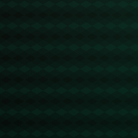
### 
在足球赛
成为了争
---
#### 
在这场欧
瞬间，德
的脚下，
虽然裁判
搡行为，
---
#### 
*德国队
了比赛的