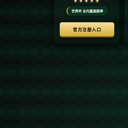
N
新闻中心
公司新闻
常见问题