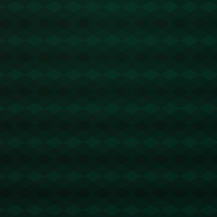
武米希穆西亚拉“偷鸡”成功，德国队淘汰意大利胜之不武！
场上，**公平竞争**一直是球员们和球迷们共同追求的核心精神。然而，
议的焦点。武米希和穆西亚拉的“偷鸡成功”不仅引发了广泛讨论，更让外
**比赛的“偷鸡”瞬间：战术设计还是意外之举？**
洲国家杯关键战役中，意大利队似乎整体表现占优。比赛进行到第75分
国队通过武米希和穆西亚拉的一次机敏配合，打破僵局。穆西亚拉在意大
成功破门。
判定这一球为有效，但比赛慢镜头回放显示，德国队在进球之前的动作存
这使得意大利防守队员未能及时封堵。而这也成了后来比赛争议的源头。
**战术背后：德国队胜利是否胜之不武？**
的主教练在赛后接受采访时*强调：这次胜利是团队默契配合的成果。然而
公平性。意大利队的主教练则毫不避讳表达不满，指责德国队的这次配合不