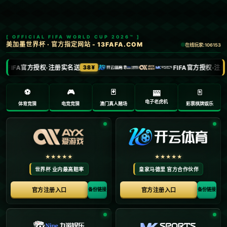
新闻中心
中国斯诺克双将战况不同：肖国栋领跑，周跃龙濒临出局.
2026-08-09
浏览次数：
返回列表
**中国斯诺克双将战况不同：肖国栋领跑，周跃龙濒临出局**
随着中国斯诺克在国际舞台上的影响力日益增强，越来越多的中国
球员开始在各大赛事中崭露头角。其中，**肖国栋**和**周跃龙**两位
选手在最新赛事中的表现备受关注。然而，这两位球员的战况却截
然不同，吸引了无数斯诺克爱好者的目光。