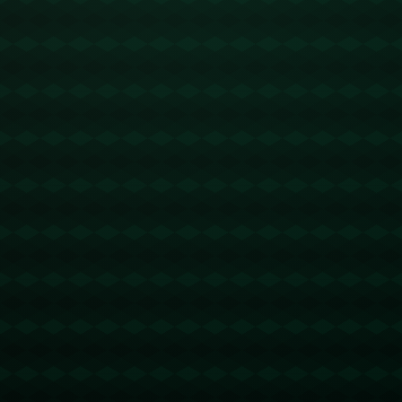
面临激烈挑战，尽管对手并非顶尖高手，但他仍陷入苦战，状态不
佳。据了解，周跃龙的问题可能出现在心态和专注度上，这使得他
在比赛中频频失误，最终导致濒临**出局**的边缘。这种情况不仅对
周跃龙本人是巨大的压力，也让球迷们感到惋惜。
为了进一步分析两位选手的表现差异，不妨来看一个鲜明的案例。
前不久举行的一场比赛中，肖国栋面对来自欧洲的劲敌，他凭借精
准的战术和充分的准备，稳步占据上风，最终为自己赢得胜利。相
反，周跃龙在面对相对实力较弱的对手时，却因几次关键失误失去
了获胜的机会。这种对比凸显出肖国栋在关键时刻的冷静与周跃龙
心理状态需调整的重要性。
**斯诺克比赛**中，除了技术本身，心理状态及赛前准备都是至关重
要的因素。肖国栋此次能够脱颖而出，很大程度上得益于他对于比
赛的高度重视以及细致的准备。而周跃龙需要在接下来的比赛中调
整心态，加强对比赛的调控能力，以期不仅能顺利进入下一阶段，
更要在未来的赛场上走得更远。
从目前两位选手的表现来看，中国斯诺克的未来仍是可期的。**肖国
栋**的领跑为更多中国选手树立了榜样，而周跃龙的教训亦为即将踏
上国际赛场的年轻球员敲响了警钟。在这个激烈竞争的环境中，保
持积极的心态和持久的专注将是他们取得成功的关键。
在关注比赛结果的同时，球迷们也期待着看到更多精彩纷呈的比赛
发展。相信无论是肖国栋还是周跃龙，他们的努力都将在未来的斯
诺克生涯中获得应有的回报。