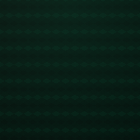
***精神层面的影响***
中华体育精神在心理健康领域也同样重要。运动中的团队合作和公
平竞争能够激发青少年的**自我意识**和**社会责任感**。通过体育活
动，他们学会了如何与他人沟通与合作，建立了良好的人际关系。
而且，体育运动能有效缓解压力，提高专注力和自信心，这是青少
年在学业和生活中需要的重要心理特质。
***案例分析：学校体育活动中的成功实践***
一项来自某城市学校的案例，充分展示了中华体育精神对青少年健
康成长的积极影响。该校通过整合中华传统体育项目，如武术、乒
乓球和太极，创造一个丰富多样的体育文化氛围。结果显示，这些
活动不仅激发了学生的运动兴趣，还显著改善了他们的身体素质和
心理状态。此外，学生们在参与活动的过程中体现出的团队协作和
竞争精神，积极影响了他们在课堂上和家庭中的表现。