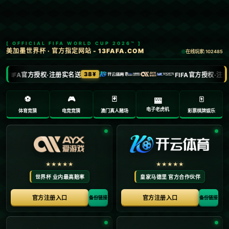
新闻中心
以中华体育精神赋能青少年健康成长.
2026-08-08
浏览次数：
返回列表
**以中华体育精神赋能青少年健康成长**
随着社会的快速发展，青少年的成长环境正在发生巨大的变化。在
这种背景下，如何确保他们的健康成长成为了一个亟需解决的重要
问题。**中华体育精神**，以其独特的魅力和价值观，在促进青少年
全面发展的过程中扮演了至关重要的角色。本文深入探讨这一主