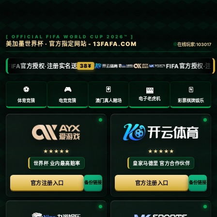
新闻中心
成都蓉城官宣韓國教練團隊加盟 前水原主帥擔任助教.
2026-08-10
浏览次数：
返回列表
**成都蓉城官宣韩国教练团队加盟，前水原主帅担任助教：实力与经
验的双重加持**
近年来，中超联赛的竞争愈发激烈，如何通过教练团队的优化来提
升俱乐部整体战斗力，已成为各队关注的焦点。近日，**成都蓉城足
球俱乐部宣布了一项重磅消息——前韩国水原三星主帅加盟教练