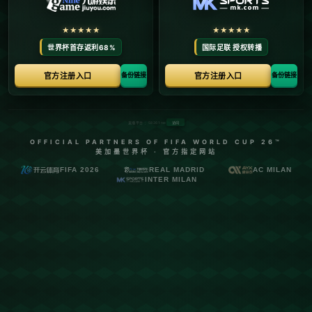
组，并将担任助教。**这不仅为球队注入新的技术理念，更显示了俱
乐部冲击更高排名的决心。对于成都蓉城及其球迷来说，此次韩国
教练团队的引入，无疑是一剂提振士气的强心针。
### **顶尖韩国教练加盟：成都蓉城再升级**
**韩国足球**近年在亚洲赛场上表现亮眼，注重纪律、组织性强、战
术多变，是其标志性特征。此次成都蓉城引入包括前水原三星主帅
在内的韩国教练团队，显然旨在将这些亚洲强队的优势根植于球队
之中。