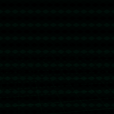
**总结来看，成都蓉城通过引入前水原三星主帅进驻教练组，引领了
新一轮国际化尝试。**这一动作，既为球队短期战绩的提升奠定了基
石，也将为俱乐部的长期发展注入更大活力。随着新赛季的推进，
我们有理由相信，成都蓉城将在韩式足球理念的加持下，展现出更
多的可能性，并在中超赛场掀起新的风暴。
上一篇 : 不心动？！沙特愿给拉卡泽特1500万的月薪，但球员想
留在里昂.
下一篇 : 大牌竞逐格列兹曼，或无缘世界杯.
Copyright 2024
九游娱乐 - 中国最全手游官方平台
All Rights by
九游娱乐网站