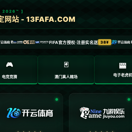
首页
公司介绍
产品展示