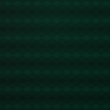
勇士困境与库明加的出路
言
州勇士队近年来风光无限，凭借库里、汤普森和格林的“水花兄弟+铁三角
资帽压力的增强，球队面临着深层次的困境：如何实现“战力与薪资构架”的
无疑成为聚焦的核心。他是球队的未来希望，然而，在这艰难的转型期中，
出路究竟在哪里？