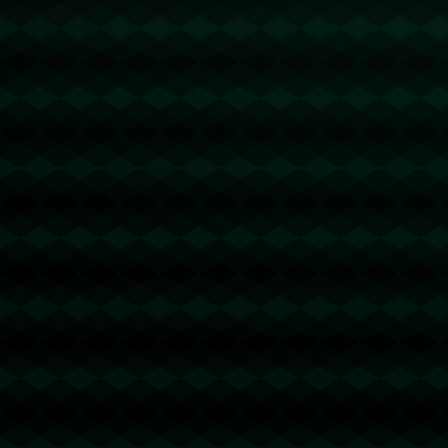
体对抗较
此外，库
会。如果
防守著称
与此同时
标签到成
的职责，
---
####
*威金斯
系中，威
直接促成
这个案例
明加如果
---
#### 总
面对“勇
径，库明
上一篇
下一篇