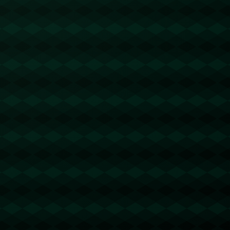
力特别是库里和汤普森，年龄逐渐迈向职业生涯的后期。而随
年轻球员的挑战。
年选秀中的高顺位选择，库明加拥有***出色的运动能力和全面
始终未达预期，尤其是在场上角色定位模糊以及实际比赛时间
臂展接近7尺的锋线球员，他具有出色的防守潜力以及篮板控制
问题出在了他的表现并没有与这些优势完美结合。
***战术融入度偏低***成为他进一步成长的障碍。此外，由
然不足以让他成为可靠的外围选项。正因如此，教练组在关
以重点培养自己作为防守型前锋的能力，因为勇士在面对一些身