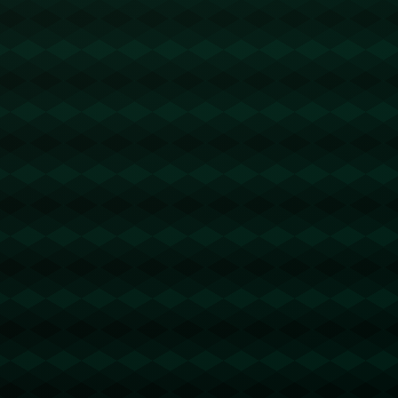
 勇士目前的困境：年龄与阵容迫在眉睫
队的核心阵容已经颠覆了NBA的传统打法，但不容忽视的是，他们的主
力的增加，勇士管理层在试图保持竞争力的同时，还面临如何挖掘和培养
景下，**乔纳森·库明加**的出现无疑是一股新生力量。作为球队在2021
能***，被管理层视为未来的潜在核心。然而，他在过去两个赛季的表现
的情况下，导致他的成长曲线遭遇挑战。
 库明加的优势与现状：等待机会还是突破自我？
加**的身体天赋和技术能力无疑是他的最大优势。作为一名身高6尺8寸，
时，他能够快速完成攻守转换，成为球队在过渡期中的战术利器。然而，
一个赛季里，库明加场均仅能贡献12.9分和4.1个篮板，虽然效率尚可，但
主打空间型阵容，需要球员具有一定远投能力，库明加的三分球命中率仍
更倾向于使用经验丰富的球员，而库明加只能徘徊在轮换边缘。
 库明加的出路：定位明确与技能包升级
局，库明加需要***找到一个明确的场上定位***。在勇士板阵中，他可