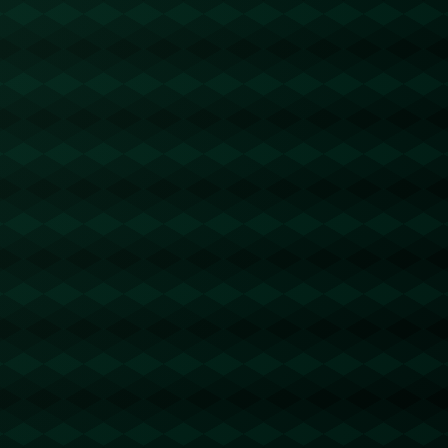
平”无疑是最近的一次典型事件。作为一位资深且影响力巨大
平的呼声。而当巴萨的8千万“金童”安苏·法蒂也加入声援
调不仅体现在他的执教生涯中，也体现在他对其他球队的同
多个场合提到，“足球不仅是胜负，还应有公平和公正的体
进行了深刻反思。
。作为球队的未来之星，法蒂在赛场上的出色表现让他备受
然而，年轻的他不仅关注个人成绩，也十分在意足球界的公平
”**这句话不仅传达了他的理想，也凸显了新生代球员的价
竞的出局事件也再次唤起了人们对赛场上不公现象的关注。
利物浦的比赛中，他们告别欧冠舞台的方式遭到了广泛的质
心理状态**。
援不仅仅是对马竞的支持，更是一种号召，是对改善足球竞
让人们有理由相信，通过公众的广泛关注和讨论，足坛在处
焦点。正因为如此，像瓜迪奥拉和法蒂这类影响力人物对公