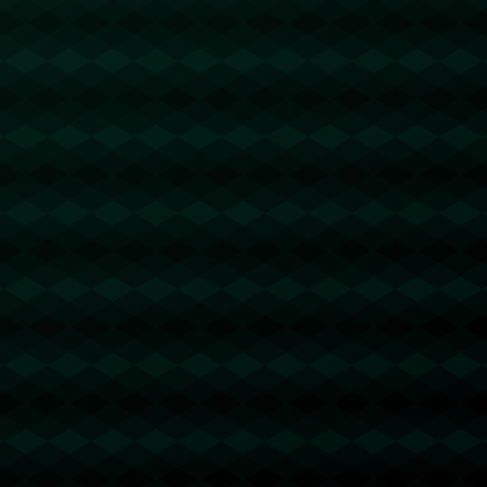
着更加公正和公平的方向发展。