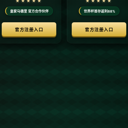
新闻中心
EWS
瓜帅为马竞出局鸣不平！巴萨8千万
2026-08-06
浏览次数：