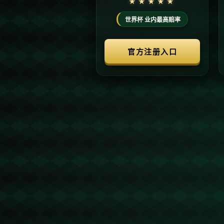
N
新闻中心
公司新闻
常见问题