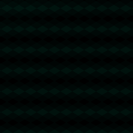
留言板
* 姓名：
* 电话：
* 内容：