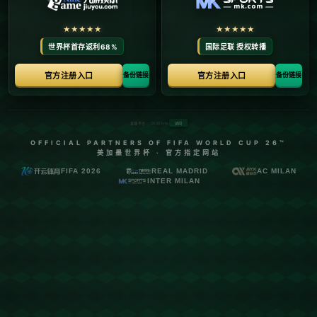
关注。此举究竟能否激活鲁能的潜力，成为中超的一大亮点，让我
们一探究竟。
作为曾经执掌巴西国家队的指挥官，这位教头拥有着丰富的执教经
验，他不仅在国内赛场取得过显著成就，还在国际舞台上展现了他
的才华与智慧。这种国际化视野和策略能力是鲁能所渴望的新元
素。鲁能俱乐部认为，**拥有国际经验的教练**能够为球队带来新的
动力和战略规划，从而打造出更具竞争力的球队阵容。
那么，这位前巴西主帅的执教风格到底是什么呢？据了解，他以强
调团队合作和技术控球为主，注重个人能力与整体战术的结合。这
种方式不仅在巴西国家队奏效，也曾在其他俱乐部中被证明有效。**
案例分析**显示，该教练曾在执教某南美俱乐部期间，将原本成绩平
平的队伍带入了当年的联赛前列。在*与对手过招的过程中*，球队展
现出的不仅是个人技术的灵活性，更是整体战术布置的严密性和攻
击力的高效性。
自信是这位教头的另一大优势。他在接受采访时表达了自己对鲁能
未来的美好愿景，并表示有信心改变鲁能的竞争力。他认为，鲁能
拥有优秀的球员和后备力量，只需要正确的指导和调整，便能在中
超中进一步巩固自己作为豪门球队的地位。很多**鲁能球迷**对此表
示支持，他们衷心期待球队在未来赛季中能够迎来新的辉煌。