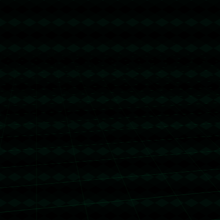
上一篇 : 世体：巴萨正在启动一项球迷徒步活动，报名费从33欧
至55欧不等.
下一篇 : 英超第二&欧协联第一，切尔西莫非本赛季的目标是三
冠王？.
Copyright 2024
九游娱乐 - 中国最全手游官方平台
All Rights by
九游娱乐网站
导航
电话
客服
地图
搜索
{/eyou:type}