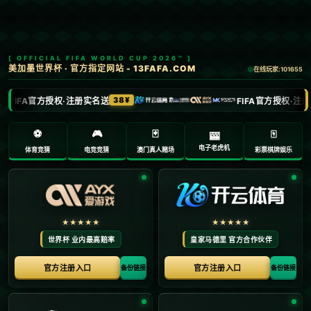
新闻中心
NBA常规赛：骑士主场 127-122 险胜快船，成功捍卫主场
荣誉.
2026-08-06
浏览次数：
返回列表
**NBA常规赛：骑士主场 127-122 险胜快船，成功捍卫主场荣誉**
**前言：**
在刚刚过去的一场精彩对决中，克利夫兰骑士队在主场以127-122的