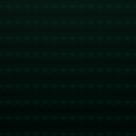
正如本场比赛所展现的那样，骑士队对篮球战术的理解更加深入。
他们不仅在防守端严格执行既定战术，还在进攻端通过不断转换节
奏，让快船难以适应。正是这样的多变策略，使得骑士能够在焦灼
的比赛中笑到最后。