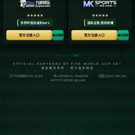
比分险胜洛杉矶快船队，捍卫了主场荣誉。这场比赛不仅展现了两
队高水准的竞技能力，还充满了扣人心弦的悬念，从开局到最后的
几分钟都成为球迷津津乐道的话题。骑士队的强势表现让人不得不
关注这一支正在崛起的球队，而快船队的顽强拼搏更是让比赛充满
对抗性，令观众大呼过瘾。
---
### 骑士队主场优势尽显，临场调整成关键
克利夫兰骑士队在这场比赛中展现了*主场作战的优势*，尤其是在关
键时刻通过临场调整扭转了局势。从比赛一开场，骑士就表现出了
强劲的进攻火力，迅速取得了领先。**多诺万·米切尔**再次证明了自
己是球队的绝对核心，他全场砍下30+得分，不仅多次稳定局面，还
承担关键传球任务，为整个团队注入了信心。
而在快船队利用第三节的强劲反攻追平比分、甚至反超时，骑士主
帅迅速做出调整，将进攻重心切换至团队配合，内外线形成联动。*
贾勒特·艾伦*在内线的压制，以及*达柳斯·加兰*在组织上的突破，成
为骑士最终锁定胜局的关键。这种临场应变的能力再次证明了骑士
教练团队的专业与老练。
---
### 快船队遗憾败北，但表现值得肯定
尽管在比分上落后，但快船队在本场比赛中展现了极高的竞技水
准。尤其是在没有主力球星**科怀·伦纳德**的情况下，球队依然打出
了令人惊艳的表现。*保罗·乔治*砍下全队最高分，展现了超级巨星