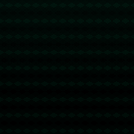
力。*
**总结**
综合以上分析，卡尔-安东尼·唐斯的加盟对于尼克斯来说是一笔划算
的投资。他的表现不仅在数据上带来提升，更加深了球队的攻防深
度。在未来的赛季中，唐斯的发挥很可能成为尼克斯冲击更高目标
的关键因素。通过对战术的不断调整和个人能力的提升，唐斯以及
尼克斯的光明未来，值得每位球迷的期待与关注。