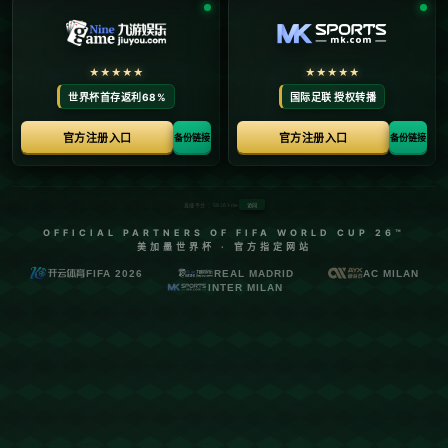
守能力，为尼克斯带来了一股新的冲击力。在这篇文章中，我们将
对唐斯在尼克斯的表现进行深入分析，结合数据对比和未来展望，
帮助球迷们更好地了解这场交易所带来的影响。
**唐斯加盟尼克斯的表现**