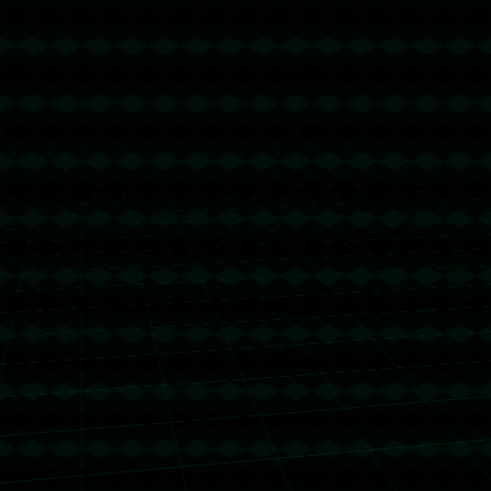
上一篇 : 哈里伯顿33+11特纳两双 步行者主场大胜猛龙_篮板_助
攻_NBA.
下一篇 : NBA常规赛：骑士主场 127-122 险胜快船，成功捍卫主
场荣誉.