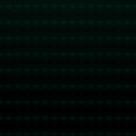
### **未来启示：大马职篮值得期待的变革动力**
少年队与金鹿的表现证明，当天赋与战术完美结合时，传统强队也
可能在赛场上显得力不从心。随着联赛的不断发展，观众们能期待
更多类似的高水平对抗，**而未来的大马职篮赛场，也将是年轻力量
与创新打法的天下**。
一个全新的篮球战场序幕，一场**体育精神与战术竞技的双重较量
**，正在大马职篮联赛中悄然拉开帷幕。