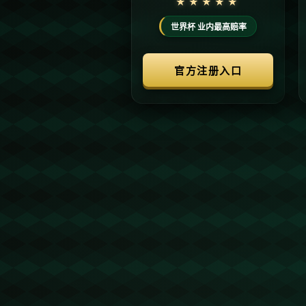
N
新闻中心
公司新闻
常见问题