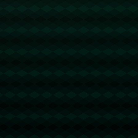
的是，勇士管理层在续约球员方面有众多成功的案例。最典型的是**安德鲁·维
成功留住了维金斯，让这位攻守兼备的锋线成为球队稳定的主力。同时，
士的薪资预算管理。
个操作无疑为库明加的续约提供了模板。从球员角度，这种合理合同不仅
，勇士管理层处理库明加续约问题时，显然可以重现这一成功。
寻求合理合同是双方的共同选择
，库明加的潜力和市场价值注定会吸引其他球队的关注，但勇士与库明加寻
心，而库明加也不会轻易冒险去到发展条件未知的新环境。
明加的个人发展计划，还是勇士的长期构建策略来看，这次续约都有望成为
管理层的冷静和长远眼光，依然是他们保持竞争力的核心诀窍。