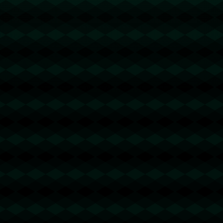
: 中超第6輪滄州雄獅1-1北京國安 樸世豪破門張玉寧點球建功.
 : 大马职篮联赛｜少年大胜南虎 金鹿撞伤勇士.
联系方式