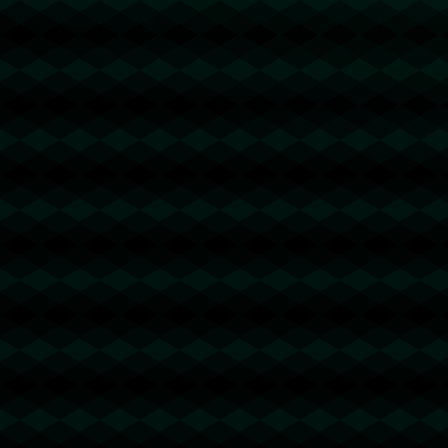
上一篇 
下一篇
网站地图