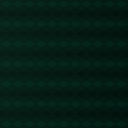
*金州勇士队**而言，这个问题尤为复杂，因为他们不仅需
·库明加**作为球队阵容中的年轻翘楚，自然引发了外界对
未来成为自由球员，反而将努力为双方找到一个**合理的合
的技能赢得了不少人的认可。从他的第一个赛季就可以看出，库
中的飞身暴扣还是外围逐渐稳固的投射，他已经成为勇士阵
，勇士还要为未来打算，因此像库明加这样年轻且有巨大潜力的