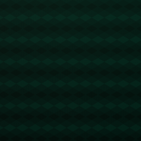
报道，勇士队管理层和库明加团队保持着良好的沟通。库明加完全理解球
曝光和发展空间。这种双赢的关系，使他没有任何短期离队的迫切需求。
活的薪资运作**
面临奢侈税的压力，但他们在过去几年中证明了自己有能力通过灵活的薪
，确保当下与未来的平衡。因此，针对库明加的续约，勇士将可能采取类似
勇士的培养体系具有吸引力**
球员来说，勇士队的**冠军文化**和丰富的培养资源是极具吸引力的。
力，而离开勇士可能需要面对完全不同的环境和不确定性。这无疑让库明
NBA成功案例：勇士的续约策略