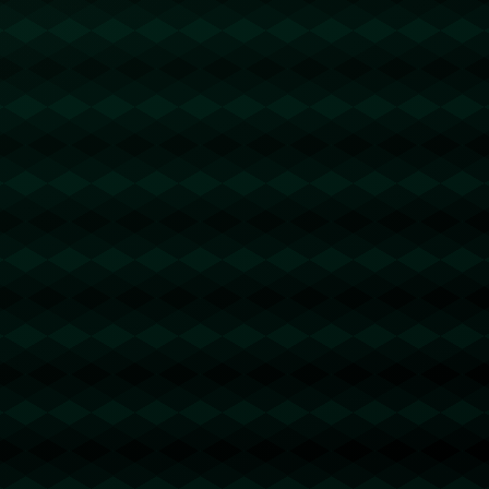
金斯**的续约合同。2022年，勇士以一份4年1.09亿美
这份合同被外界广泛认为非常“合理”，既未超出市场预期，
保障了经济利益，还能让他们继续在竞争力强大的球队效
求**合理合同**的意愿是一致的。球队不希望因短视而失
又一个“维金斯式双赢”的成功案例。而在充满变数的NBA