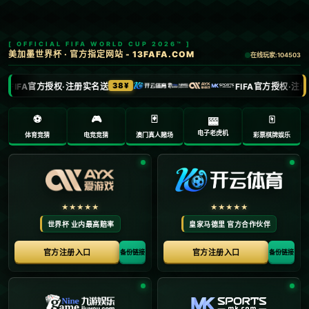
新闻中心
约基奇你太强了，仅用739场比赛，就创造了79年NBA第一
纪录.
2026-08-06
浏览次数：
返回列表
**约基奇：打破79年NBA纪录的传奇征程**
在NBA这个群星璀璨的舞台上，**尼古拉·约基奇**以其卓越的表现，
成为了球迷和媒体热议的焦点。**仅用739场比赛**，约基奇就创造