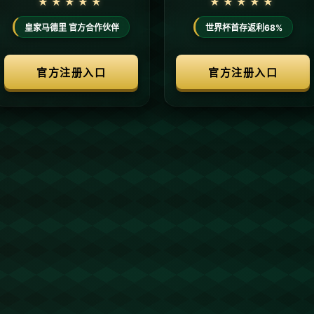
新闻中心
EWS
7人被驱逐，打到观众席！华子25+6，狼队双塔
2026-08-07
浏览次数：