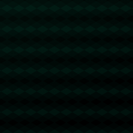
，裁判不得不采取严厉措施。在一场前所未有的驱逐事件发
比赛的节奏，也对两队的心理状态产生了重大影响。
得分上有出色的发挥，拿下**25分和6个篮板**，更是在
3个篮板**，无论是在防守还是进攻方面都展现了无与伦比的
创造了更多空间。
守。这种方式在比赛前期曾一度迫使狼队犯错，并获得一定
效。
**赛场冲突**与*七人被驱逐*事件进一步削弱了他们的斗
无论团队实力如何，保持冷静的心态与良好的纪律性始终是取
加意识到赛场行为规范的必要性。
，也让我们看到了篮球赛场上的无限可能性。比赛结束后，
。