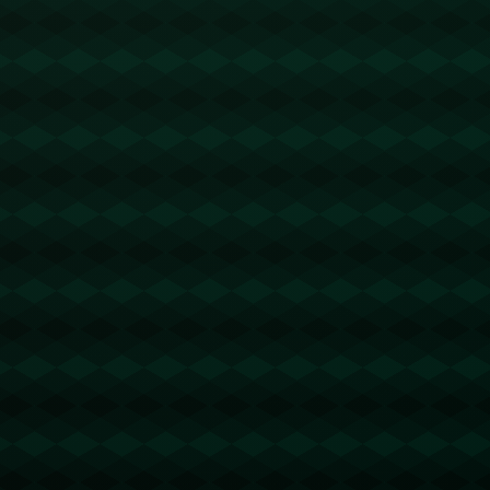
始就伴随着双方激烈的竞争。狼队凭借其强大的阵容，以及其核心球员华
弃，他们采用身体对抗与心理战术反击，试图改变战局。