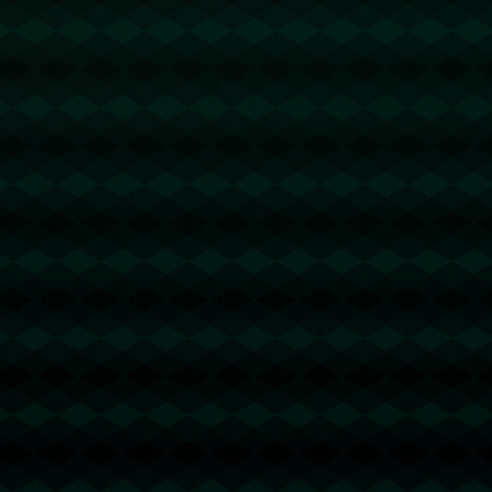
度的身体对抗在第三节达到了顶峰。由于双方球员的争执升级为身体冲突
裁判判罚七名球员离场*，其中包括几位关键球员。这个决定不仅影响了
与狼队双塔的强势表现**
情况混乱，狼队的核心球员华子展现出了非凡的稳定性和领导能力。他不仅在
利用自己的技术优势冻结时间，让狼队能够延续其领先地位。
，狼队的双塔组合更是闪耀全场。这两名内线球员合力贡献了**45分和3
狼队的双塔不但压制了坏孩子军团的内线进攻，同时也为华子的外线得分
子军团的战术挑战与失败**
团因其战术的激进而闻名，他们在比赛中的策略依赖于快速转换和高压防
会。然而，面对狼队这样体型与技术兼备的对手，他们的战术未能持续奏
军团失去部分关键球员后，他们的体系崩溃，无法有效阻挡华子和狼队双塔。
导致狼队轻松取得胜利。
分析：赛场纪律的重要性**
的冲突事件再次提醒我们，*赛场纪律*在篮球比赛中扮演着关键角色。
必要条件。此次事件不仅引发了关于裁判判罚的一系列讨论，也让各队更
满激情与戏剧性的比赛中，华子与狼队双塔的优异表现无疑是比赛的亮点
者们都对这样高水平的对抗充满期待，也关注着接下来两队的表现与调整