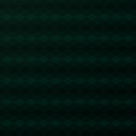
子的优秀表现，很快占据了领先优势。然而，坏孩子军团并