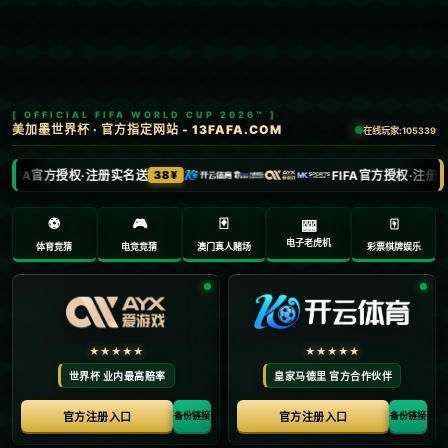
新闻中心
利物浦 vs 纽卡斯尔：火花四溅的英超大战_比赛_较量_曼
城.
2026-08-07
浏览次数：
返回列表
**利物浦 vs 纽卡斯尔：火花四溅的英超大战，让人血脉偾张**