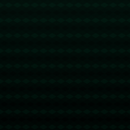
每每提到利物浦与纽卡斯尔的交手，不得不回溯到经典的英超历
史。最让人难忘的一场战役便是1996年的4-3，两队打出酣畅淋漓的
进攻战，极具观赏性。而如今的这场对决，虽然双方风格有别，但
胜利的关键无疑将在**菲尔米诺与纽卡斯尔防线的抗衡**、中场对决
中的“搏杀”以及速度型球员在场边的发挥中有所体现。列举这些交锋
点也凸显了这场比赛的复杂性，更意味着胜负可能仅在毫厘之间。