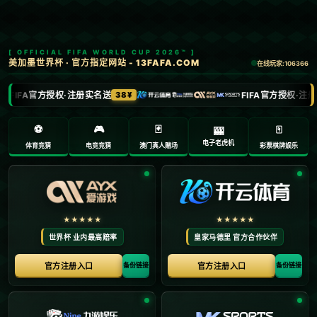
新闻中心
踢球者：马扎预计将在今夏离开柏林赫塔，药厂等球队对他
有意.
2026-08-08
浏览次数：
返回列表
**马扎今夏或告别柏林赫塔，药厂等多队竞逐引发关注**
近年来，随着足球市场竞争加剧，球员的流动性显著提升。一位在
德甲赛场表现出色的年轻球员自然会成为众多豪门关注的焦点。近