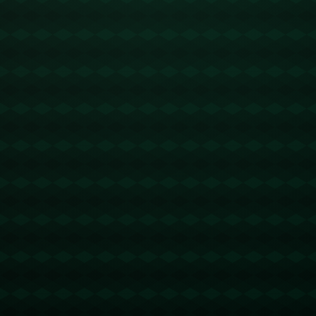
**勒沃库森——球迷口中的“药厂”**，本赛季在主帅哈维·阿隆索的带
领下表现抢眼，无论是在德甲联赛还是欧战赛场，都展现了极强的
进攻火力。然而，勒沃库森的中场配置相较前后场稍显不足，缺乏
一名既能掌控节奏又具备稳定输出的球员。而马扎的技术特点与球
队需求完美契合，他的加入将能显著提升药厂的中场控制力，同时
也为球队的未来规划提供更多可能性。
勒沃库森并非唯一对马扎感兴趣的球队。据《踢球者》透露，包括
沃尔夫斯堡、多特蒙德在内的数支德甲劲旅也在密切关注马扎的动
态。甚至有传言表示，来自英超和意甲的球队也准备参与这场争夺
战。可以预见，未来数月内，围绕马扎的转会将引发一场激烈的竞
标战。
### **马扎未来：德甲继续高光，还是追梦海外？**